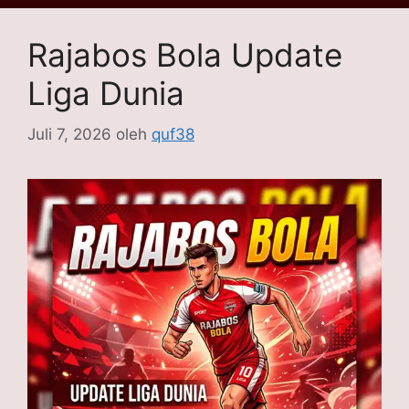
Rajabos Bola Update
Liga Dunia
Juli 7, 2026
oleh
quf38