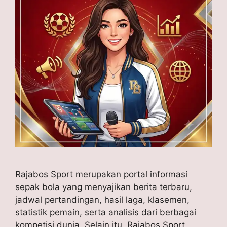
Rajabos Sport merupakan portal informasi
sepak bola yang menyajikan berita terbaru,
jadwal pertandingan, hasil laga, klasemen,
statistik pemain, serta analisis dari berbagai
kompetisi dunia. Selain itu, Rajabos Sport