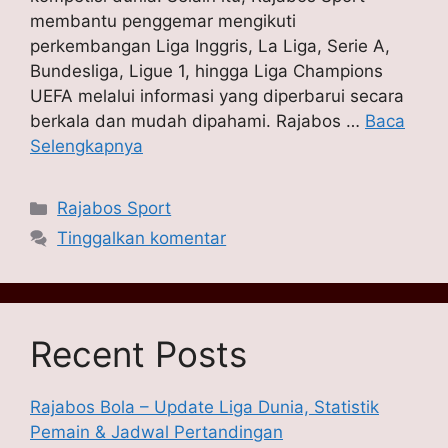
membantu penggemar mengikuti
perkembangan Liga Inggris, La Liga, Serie A,
Bundesliga, Ligue 1, hingga Liga Champions
UEFA melalui informasi yang diperbarui secara
berkala dan mudah dipahami. Rajabos …
Baca
Selengkapnya
Kategori
Rajabos Sport
Tinggalkan komentar
Recent Posts
Rajabos Bola – Update Liga Dunia, Statistik
Pemain & Jadwal Pertandingan